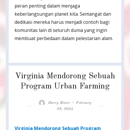
peran penting dalam menjaga
keberlangsungan planet kita. Semangat dan
dedikasi mereka harus menjadi contoh bagi
komunitas lain di seluruh dunia yang ingin
membuat perbedaan dalam pelestarian alam.
Virginia Mendorong Sebuah
Program Urban Farming
Author
Posted
Harry Moore
February
on
29, 2024
Virginia Mendorong Sebuah Program