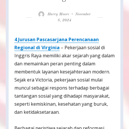
Author
Posted
Harry Moore
November
on
8, 2024
4 Jurusan Pascasarjana Perencanaan
Regional di Virginia
– Pekerjaan sosial di
Inggris Raya memiliki akar sejarah yang dalam
dan memainkan peran penting dalam
membentuk layanan kesejahteraan modern.
Sejak era Victoria, pekerjaan sosial mulai
muncul sebagai respons terhadap berbagai
tantangan sosial yang dihadapi masyarakat,
seperti kemiskinan, kesehatan yang buruk,
dan ketidaksetaraan.
Berbagai peristiwa sejarah dan reformasi