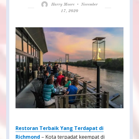
Author
Posted
Harry Moore
November
on
17, 2020
Restoran Terbaik Yang Terdapat di
Richmond
– Kota terpadat keempat di